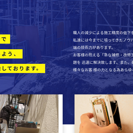
職人の減少による施工精度の低下
ンで
私達には今までに培ってきたノウ
端の技術力があります。
るよう、
お客様の抱える「急な補修・改修
題を 迅速に解決致します。また
供しております。
様々なお客 様の力となる為あらゆ