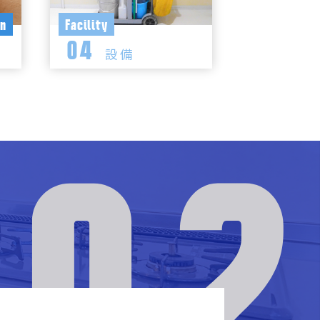
on
Facility
04
設備
02