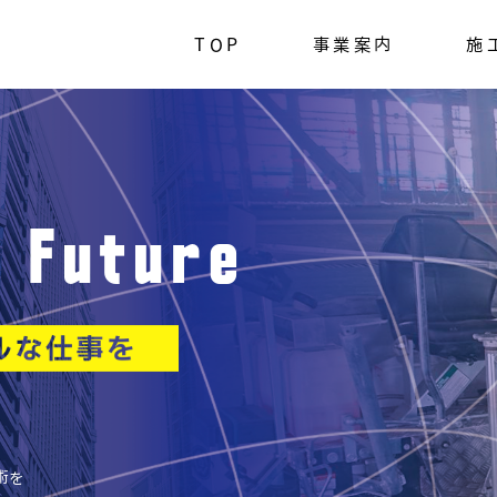
TOP
事業案内
施
e Future
術を