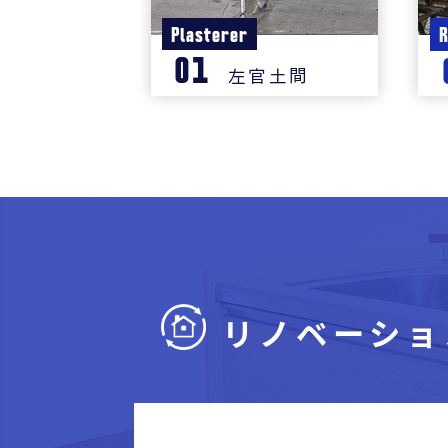
Plasterer
R
01
左官土間
リノベーショ